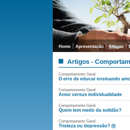
Home
Apresentação
Artigos
Artigos - Comportam
Comportamento Geral
O erro de educar ensinando amo
Comportamento Geral
Amor versus individualidade
Comportamento Geral
Quem tem medo da solidão?
Comportamento Geral
Tristeza ou depressão? (I)