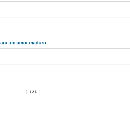
 para um amor maduro
[ -
1
2
3
- ]