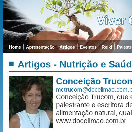
Home
Apresentação
Artigos
Eventos
Reiki
Palestr
Artigos - Nutrição e Saú
Conceição Truco
mctrucom@docelimao.com.b
Conceição Trucom, que é 
palestrante e escritora 
alimentação natural, qua
www.docelimao.com.br